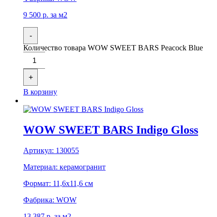
9 500
р.
за м2
-
Количество товара WOW SWEET BARS Peacock Blue
+
В корзину
WOW SWEET BARS Indigo Gloss
Артикул:
130055
Материал:
керамогранит
Формат:
11,6x11,6 см
Фабрика:
WOW
13 387
р.
за м2