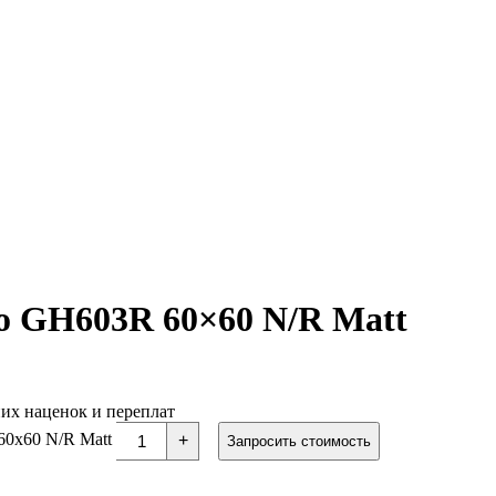
io GH603R 60×60 N/R Matt
них наценок и переплат
60x60 N/R Matt
+
Запросить стоимость