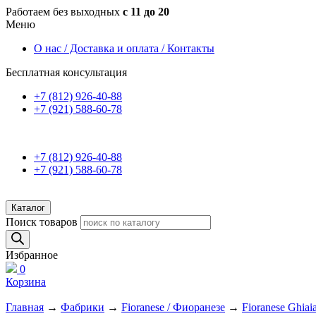
Работаем без выходных
с 11 до 20
Меню
О нас / Доставка и оплата / Контакты
Бесплатная консультация
+7 (812) 926-40-88
+7 (921) 588-60-78
+7 (812) 926-40-88
+7 (921) 588-60-78
Каталог
Поиск товаров
Избранное
0
Корзина
Главная
→
Фабрики
→
Fioranese / Фиоранезе
→
Fioranese Ghiai