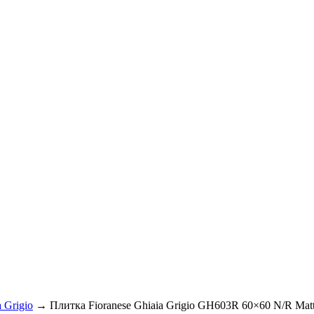
a Grigio
→ Плитка Fioranese Ghiaia Grigio GH603R 60×60 N/R Mat