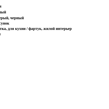
я
ный
серый, черный
сунок
тка, для кухни / фартук, жилой интерьер
я