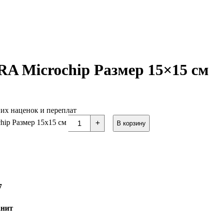
A Microchip Размер 15×15 см
них наценок и переплат
hip Размер 15x15 см
+
В корзину
7
анит