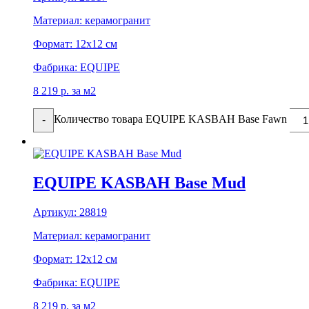
Материал:
керамогранит
Формат:
12x12 см
Фабрика:
EQUIPE
8 219
р.
за м2
Количество товара EQUIPE KASBAH Base Fawn
-
EQUIPE KASBAH Base Mud
Артикул:
28819
Материал:
керамогранит
Формат:
12x12 см
Фабрика:
EQUIPE
8 219
р.
за м2